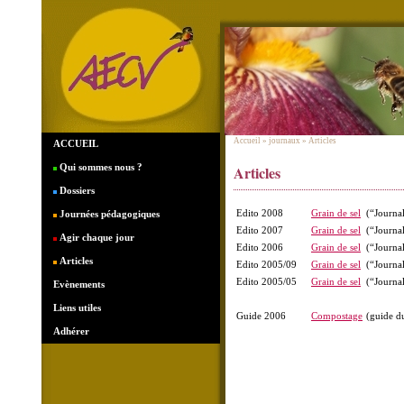
Accueil
» journaux » Articles
ACCUEIL
Qui sommes nous ?
Articles
Dossiers
Edito 2008
Grain de sel
(“Journal
Journées pédagogiques
Edito 2007
Grain de sel
(“Journal
Agir chaque jour
Edito 2006
Grain de sel
(“Journal
Articles
Edito 2005/09
Grain de sel
(“Journal
Edito 2005/05
Grain de sel
(“Journal
Evènements
Liens utiles
Guide 2006
Compostage
(guide d
Adhérer