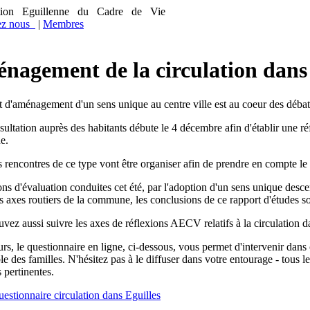
tion Eguillenne du Cadre de Vie
ez nous
|
Membres
nagement de la circulation dans 
t d'aménagement d'un sens unique au centre ville est au coeur des débat
ultation auprès des habitants débute le 4 décembre afin d'établir une réfl
e.
s rencontres de ce type vont être organiser afin de prendre en compte 
ons d'évaluation conduites cet été, par l'adoption d'un sens unique desc
ts axes routiers de la commune, les conclusions de ce rapport d'études
vez aussi suivre les axes de réflexions AECV relatifs à la circulation d
eurs, le questionnaire en ligne, ci-dessous, vous permet d'intervenir dan
le des familles. N'hésitez pas à le diffuser dans votre entourage - tous
 pertinentes.
estionnaire circulation dans Eguilles