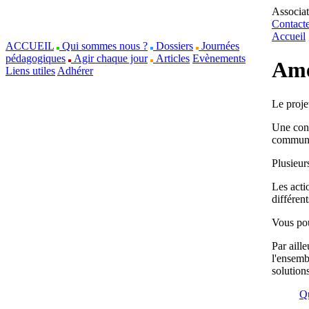
Associa
Contact
Accueil
ACCUEIL
Qui sommes nous ?
Dossiers
Journées
pédagogiques
Agir chaque jour
Articles
Evènements
Amé
Liens utiles
Adhérer
Le proje
Une cons
commun
Plusieur
Les acti
différen
Vous pou
Par aill
l'ensemb
solutions
Qu