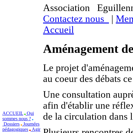
Association Eguill
Contactez nous
|
Mem
Accueil
Aménagement de l
Le projet d'aménagemen
au coeur des débats ce
Une consultation aupr
afin d'établir une réfl
ACCUEIL
Qui
de la circulation dans
sommes nous ?
Dossiers
Journées
Plusieurs rencontres de
pédagogiques
Agir