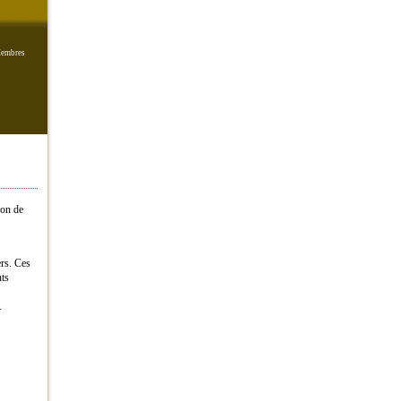
embres
ion de
rs. Ces
nts
.