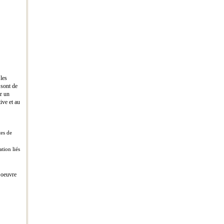
les
 sont de
ar un
ive et au
tes de
ation liés
n oeuvre