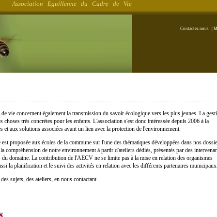
Association Eguillenne du Cadre de Vie
Contactez nous
|
M
 de vie concernent également la transmission du savoir écologique vers les plus jeunes. La gest
es choses très concrètes pour les enfants. L'association s'est donc intéressée depuis 2006 à la
s et aux solutions associées ayant un lien avec la protection de l'environnement.
est proposée aux écoles de la commune sur l'une des thématiques développées dans nos dossie
à la compréhension de notre environnement à partir d'ateliers dédiés, présentés par des intervena
s du domaine. La contribution de l'AECV ne se limite pas à la mise en relation des organismes
ussi la planification et le suivi des activités en relation avec les différents partenaires municipaux
s sujets, des ateliers, en nous contactant.
8