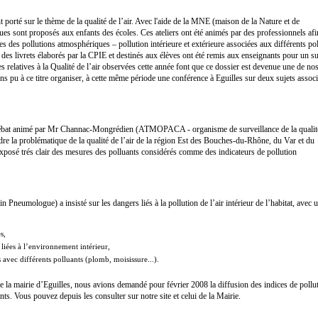
orté sur le thème de la qualité de l’air. Avec l'aide de la MNE (maison de la Nature et de
ues sont proposés aux enfants des écoles. Ces ateliers ont été animés par des professionnels afi
es des pollutions atmosphériques – pollution intérieure et extérieure associées aux différents pol
 des livrets élaborés par la CPIE et destinés aux élèves ont été remis aux enseignants pour un su
relatives à la Qualité de l’air observées cette année font que ce dossier est devenue une de no
 pu à ce titre organiser, à cette même période une conférence à Eguilles sur deux sujets associé
débat animé par Mr Channac-Mongrédien (ATMOPACA - organisme de surveillance de la qualit
dre la problématique de la qualité de l’air de la région Est des Bouches-du-Rhône, du Var et du
posé trés clair des mesures des polluants considérés comme des indicateurs de pollution
Pneumologue) a insisté sur les dangers liés à la pollution de l’air intérieur de l’habitat, avec
s,
 liées à l’environnement intérieur,
 avec différents polluants (plomb, moisissure...).
e la mairie d’Eguilles, nous avions demandé pour février 2008 la diffusion des indices de pollu
nts. Vous pouvez depuis les consulter sur notre site et celui de la Mairie.