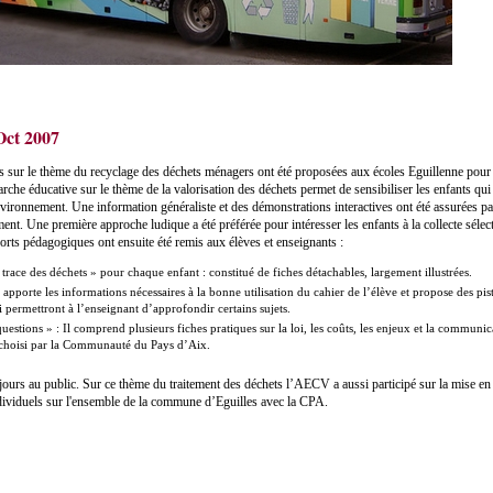
Oct 2007
 sur le thème du recyclage des déchets ménagers ont été proposées aux écoles Eguillenne pour 
he éducative sur le thème de la valorisation des déchets permet de sensibiliser les enfants qui
environnement. Une information généraliste et des démonstrations interactives ont été assurées p
ent. Une première approche ludique a été préférée pour intéresser les enfants à la collecte sélect
ports pédagogiques ont ensuite été remis aux élèves et enseignants :
a trace des déchets » pour chaque enfant : constitué de fiches détachables, largement illustrées.
l apporte les informations nécessaires à la bonne utilisation du cahier de l’élève et propose des pis
 permettront à l’enseignant d’approfondir certains sujets.
uestions » : Il comprend plusieurs fiches pratiques sur la loi, les coûts, les enjeux et la communic
f choisi par la Communauté du Pays d’Aix.
 jours au public. Sur ce thème du traitement des déchets l’AECV a aussi participé sur la mise e
dividuels sur l'ensemble de la commune d’Eguilles avec la CPA.