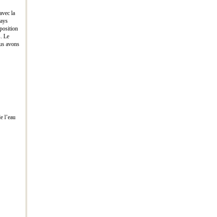
avec la
Pays
position
s. Le
ous avons
e l’eau