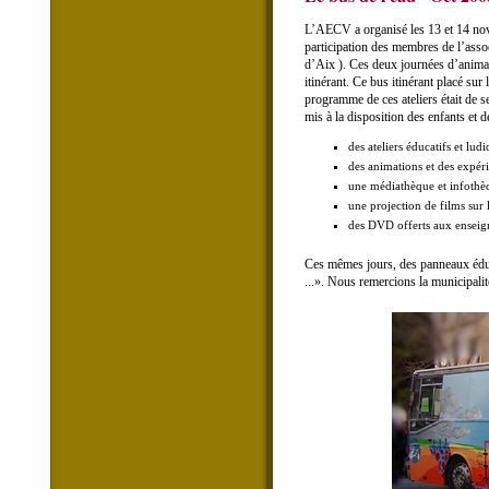
L’AECV a organisé les 13 et 14 nov
participation des membres de l’as
d’Aix ). Ces deux journées d’anima
itinérant. Ce bus itinérant placé su
programme de ces ateliers était de s
mis à la disposition des enfants et d
des ateliers éducatifs et lud
des animations et des expéri
une médiathèque et infothè
une projection de films sur 
des DVD offerts aux enseig
Ces mêmes jours, des panneaux éduca
...». Nous remercions la municipalité 