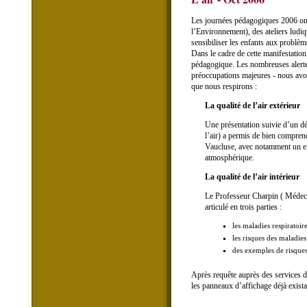
Les journées pédagogiques 2006 ont p
l’Environnement), des ateliers ludiq
sensibiliser les enfants aux problèm
Dans le cadre de cette manifestation
pédagogique. Les nombreuses alertes 
préoccupations majeures - nous avons
que nous respirons :
La qualité de l’air extérieur
Une présentation suivie d’un 
l’air) a permis de bien compren
Vaucluse, avec notamment un ex
atmosphérique.
La qualité de l’air intérieur
Le Professeur Charpin ( Médecin 
articulé en trois parties :
les maladies respiratoire
les risques des maladies
des exemples de risques
Après requête auprès des services d
les panneaux d’affichage déjà exista