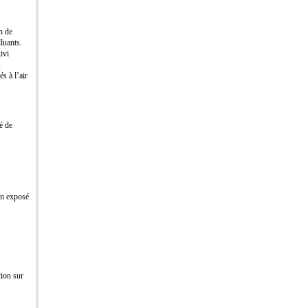
n de
luants.
ivi
s
s à l’air
é de
 un exposé
tion sur