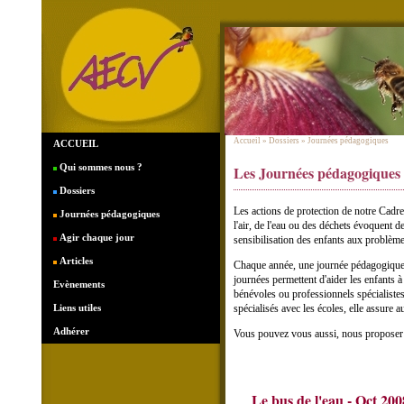
Accueil
» Dossiers » Journées pédagogiques
ACCUEIL
Qui sommes nous ?
Les Journées pédagogiques
Dossiers
Les actions de protection de notre Cadre
Journées pédagogiques
l'air, de l'eau ou des déchets évoquent d
Agir chaque jour
sensibilisation des enfants aux problème
Articles
Chaque année, une journée pédagogique 
journées permettent d'aider les enfants 
Evènements
bénévoles ou professionnels spécialiste
Liens utiles
spécialisés avec les écoles, elle assure a
Adhérer
Vous pouvez vous aussi, nous proposer de
Le bus de l'eau - Oct 200