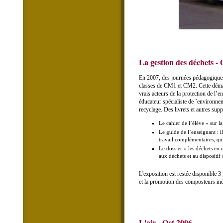
La gestion des déchets - 
En 2007, des journées pédagogiques
classes de CM1 et CM2. Cette démarc
vrais acteurs de la protection de l’
éducateur spécialiste de ’environnem
recyclage. Des livrets et autres sup
Le cahier de l’élève « sur l
Le guide de l’enseignant : i
travail complémentaires, qui
Le dossier « les déchets en q
aux déchets et au dispositi
L'exposition est restée disponible 3
et la promotion des composteurs in
L'air - Oct 2006