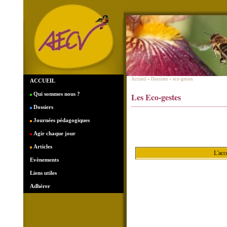
Accueil
» Dossiers » eco-gestes
ACCUEIL
Qui sommes nous ?
Les Eco-gestes
Dossiers
Journées pédagogiques
Agir chaque jour
Articles
L'acc
Evènements
Liens utiles
Adhérer