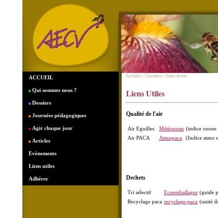
Accueil
» Contacts » liens-utiles
ACCUEIL
Qui sommes nous ?
Liens Utiles
Dossiers
Qualité de l'air
Journées pédagogiques
Agir chaque jour
Air Eguilles
Météozone
(indice ozone 
Air PACA
Atmopaca
(Indice atmo 
Articles
Evènements
Liens utiles
Dechets
Adhérer
Tri sélectif
Ecoemballages
(guide p
Recyclage paca
recyclage-paca
(unité d