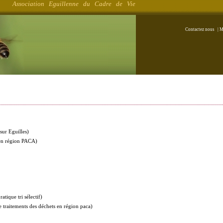
Association Eguillenne du Cadre de Vie
Contactez nous
|
M
sur Eguilles)
en région PACA)
ratique tri sélectif)
e traitements des déchets en région paca)