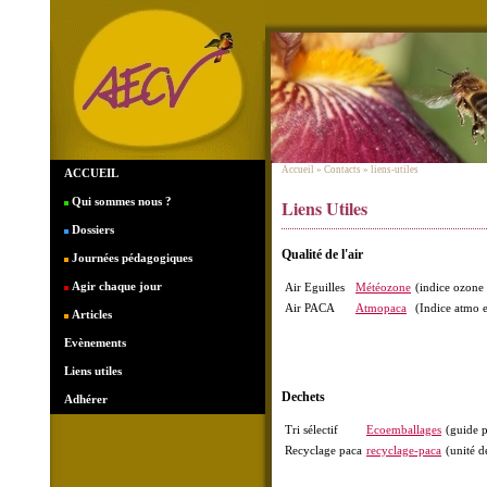
Accueil
» Contacts » liens-utiles
ACCUEIL
Qui sommes nous ?
Liens Utiles
Dossiers
Qualité de l'air
Journées pédagogiques
Agir chaque jour
Air Eguilles
Météozone
(indice ozone 
Air PACA
Atmopaca
(Indice atmo 
Articles
Evènements
Liens utiles
Dechets
Adhérer
Tri sélectif
Ecoemballages
(guide p
Recyclage paca
recyclage-paca
(unité d