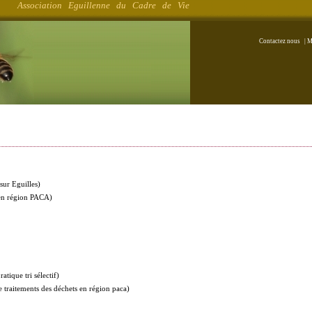
Association Eguillenne du Cadre de Vie
Contactez nous
|
M
sur Eguilles)
en région PACA)
ratique tri sélectif)
e traitements des déchets en région paca)