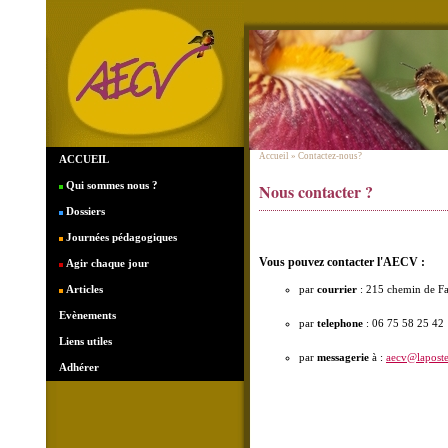
Accueil
» Contactez-nous?
ACCUEIL
Qui sommes nous ?
Nous contacter ?
Dossiers
Journées pédagogiques
Vous pouvez contacter l'AECV :
Agir chaque jour
Articles
par
courrier
: 215 chemin de Fa
Evènements
par
telephone
: 06 75 58 25 42
Liens utiles
par
messagerie
à :
aecv@laposte
Adhérer